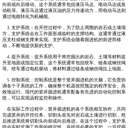
向前或向后移动。这个系统通常包括液压马达、电动马达或发
动机等。液压马达通过液压油的压力传递动力，而电动马达则
通过电能转化为机械能。
    3. 支护系统：在开挖过程中，为了防止周围的岩石或土壤塌
方，支护系统会在工作面形成临时的支撑结构。这通常通过液
压支柱或钢支撑来实现。支护系统会随着掘进机的前进而移
动，不断地提供新的支护。
    4. 提升系统：提升系统用于将挖掘出的岩石、土壤等材料提
升至地面或指定位置。这个系统通常包括绞车、链条或钢丝绳
等。绞车通过电机驱动，将材料通过链条或钢丝绳拉上地面。
    5. 控制系统：控制系统是整个竖井掘进机的大脑，它负责协
调各个子系统的工作，确保整个机器按照预定的程序安全、高
效地运行。现代的竖井掘进机通常配备有先进的自动化控制系
统，可以实现远程监控和操作。
    在实际工作过程中，竖井掘进机的各个系统相互协作，共同
完成竖井的开挖任务。切割头首先对岩石或土壤进行切割，然
后推进系统将切割头向前或向后推进。在这个过程中，支护系
统会实时监测工作面的稳定性，并提供必要的支护。一旦挖掘