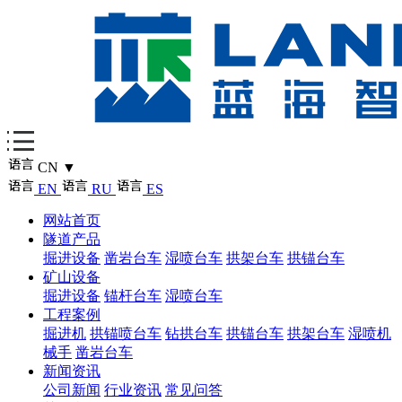
CN
▼
EN
RU
ES
网站首页
隧道产品
掘进设备
凿岩台车
湿喷台车
拱架台车
拱锚台车
矿山设备
掘进设备
锚杆台车
湿喷台车
工程案例
掘进机
拱锚喷台车
钻拱台车
拱锚台车
拱架台车
湿喷机
械手
凿岩台车
新闻资讯
公司新闻
行业资讯
常见问答