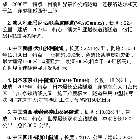
成：2000年，特点：目前世界最长公路隧道，连接洛达尔和艾
于兰，穿越挪威西部山脉。
2. 澳大利亚悉尼·西联高速隧道(WestConnex)
，长度：22.4
公里，建成：2023年，特点：澳大利亚最长道路隧道，包括
M4和M8两条隧道。
  3. 中国新疆·天山胜利隧道
，长度：22.13公里，贯通：2024
年12月30日，特点：=海拔超3000米，穿越16条地质断裂带，
最大埋深1200米，4座竖井，最深706米(相当于250层楼高)，
创世界高速隧道竖井深度纪录。
  4. 日本东京·山手隧道(Yamate Tunnel)，
长度：18.2公里，
建成：2015年，特点：日本最长公路隧道，穿越东京人口密集
区，与13条铁路线交叉，施工难度极大，隧道采用"U型转弯
法"和"隧道扩大法"等创新工法，节省约150亿日元。
  5. 中国陕西·秦岭终南山公路隧道，
长度：18.02公里，建
成：2007年，特点：世界最长双洞公路隧道，单洞各长18.02
公里，总长36.04公里。
   6. 中国四川·锦屏山隧道，
长度：约17.5公里，建成：2008