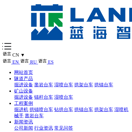
CN
▼
EN
RU
ES
网站首页
隧道产品
掘进设备
凿岩台车
湿喷台车
拱架台车
拱锚台车
矿山设备
掘进设备
锚杆台车
湿喷台车
工程案例
掘进机
拱锚喷台车
钻拱台车
拱锚台车
拱架台车
湿喷机
械手
凿岩台车
新闻资讯
公司新闻
行业资讯
常见问答