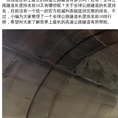
路隧道长度排名前10又有哪些呢？关于全球公路隧道的长度排
名，目前没有一个统一的官方权威列表能提供完整的排名。不
过，小编为大家整理了一个全球公路隧道长度排名前10排行
榜，希望对大家了解世界上最长的高速公路隧道有所帮助。