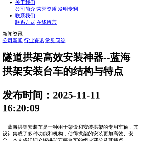
关于我们
公司简介
荣誉资质
发明专利
联系我们
联系方式
在线留言
新闻资讯
公司新闻
行业资讯
常见问答
隧道拱架高效安装神器--蓝海
拱架安装台车的结构与特点
发布时间：2025-11-11
16:20:09
    蓝海拱架安装车是一种用于架设和安装拱架的专用车辆，其
设计集成了多种功能和机构，使得拱架的安装更加高效、安
全。本文将详细介绍拱架安装台车的组成部分及其特点。