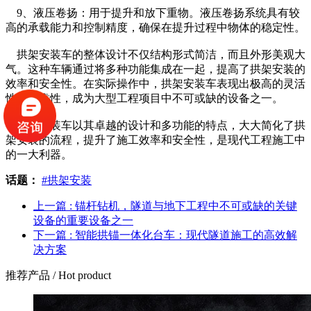
    9、液压卷扬：用于提升和放下重物。液压卷扬系统具有较
高的承载能力和控制精度，确保在提升过程中物体的稳定性。
    拱架安装车的整体设计不仅结构形式简洁，而且外形美观大
气。这种车辆通过将多种功能集成在一起，提高了拱架安装的
效率和安全性。在实际操作中，拱架安装车表现出极高的灵活
性和可靠性，成为大型工程项目中不可或缺的设备之一。
    拱架安装车以其卓越的设计和多功能的特点，大大简化了拱
架安装的流程，提升了施工效率和安全性，是现代工程施工中
的一大利器。
话题：
#拱架安装
上一篇 : 锚杆钻机，隧道与地下工程中不可或缺的关键
设备的重要设备之一
下一篇 : 智能拱锚一体化台车：现代隧道施工的高效解
决方案
推荐产品
/ Hot product