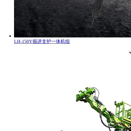
LH-150Y掘进支护一体机组