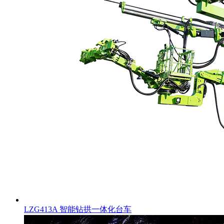
LZG413A 智能钻拱一体化台车