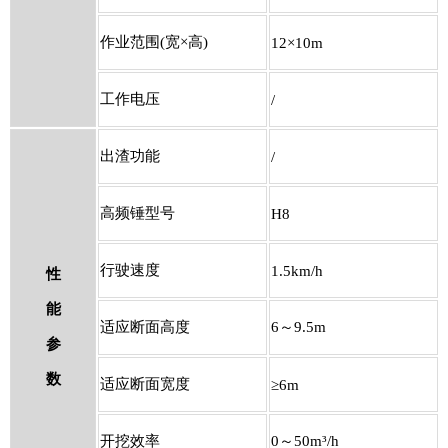
作业范围(宽×高)
12
×10m
工作电压
/
出渣功能
/
高频锤型号
H8
行驶速度
1.5km/h
性
能
适应断面高度
6
～9.5m
参
数
适应断面宽度
≥6m
开挖效率
0
～50m³/h