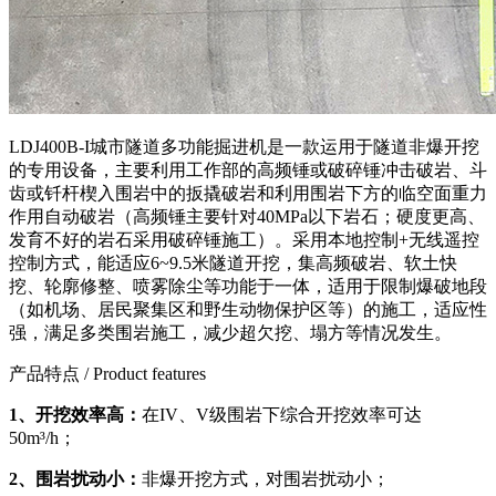
LDJ400B-I城市隧道多功能掘进机是一款运用于隧道非爆开挖
的专用设备，主要利用工作部的高频锤或破碎锤冲击破岩、斗
齿或钎杆楔入围岩中的扳撬破岩和利用围岩下方的临空面重力
作用自动破岩（高频锤主要针对40MPa以下岩石；硬度更高、
发育不好的岩石采用破碎锤施工）。采用本地控制+无线遥控
控制方式，能适应6~9.5米隧道开挖，集高频破岩、软土快
挖、轮廓修整、喷雾除尘等功能于一体，适用于限制爆破地段
（如机场、居民聚集区和野生动物保护区等）的施工，适应性
强，满足多类围岩施工，减少超欠挖、塌方等情况发生。
产品特点
/ Product features
1、
开挖效率高：
在IV、V级围岩下综合开挖效率可达
50m³/h；
2、
围岩扰动小：
非爆开挖方式，对围岩扰动小；