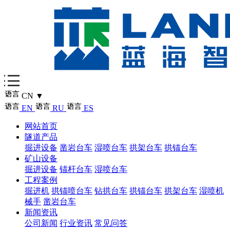
CN
▼
EN
RU
ES
网站首页
隧道产品
掘进设备
凿岩台车
湿喷台车
拱架台车
拱锚台车
矿山设备
掘进设备
锚杆台车
湿喷台车
工程案例
掘进机
拱锚喷台车
钻拱台车
拱锚台车
拱架台车
湿喷机
械手
凿岩台车
新闻资讯
公司新闻
行业资讯
常见问答