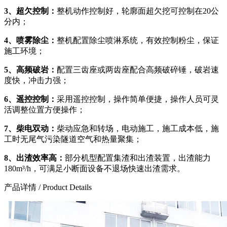
3、超欠控制：
整机动作控制好，轮廓面超欠挖可控制在20公
分内；
4、喷雾除尘：
整机配置除尘喷淋系统，有效控制粉尘，保证
施工环境；
5、高频破岩：
配置三齿座或两齿座配合高频破碎锤，破岩速
度快，冲击力强；
6、遥控控制：
采用遥控控制，操作简单便捷，操作人员可灵
活调整位置方便操作；
7、柴电双动：
柴动应急和转场，电动施工，施工成本低，施
工时无尾气污染隧道空气和热量聚集；
8、出渣效率高：
部分机型配置集渣和出渣装置，出渣能力
180m³/h，可满足小断面设备不退场快速出渣需求。
产品详情
/ Product Details