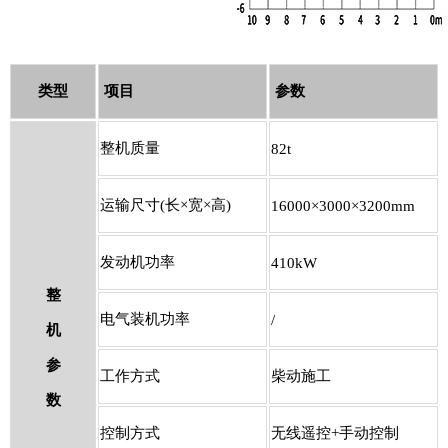
类型
项目
参数
整机质量
82t
运输尺寸(长×宽×高)
16000
×3000×3200mm
发动机功率
410kW
整
电气装机功率
/
机
参
工作方式
柴动施工
数
控制方式
无线遥控+手动控制