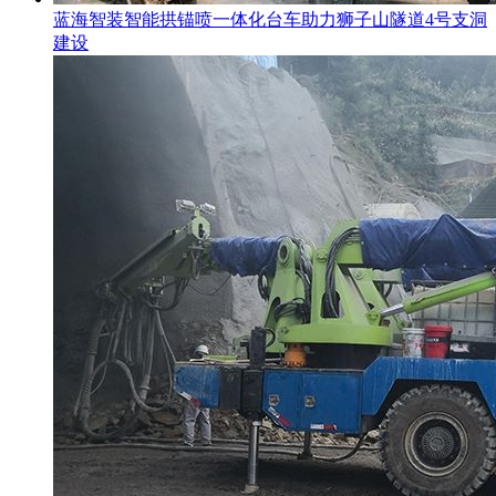
蓝海智装智能拱锚喷一体化台车助力狮子山隧道4号支洞
建设