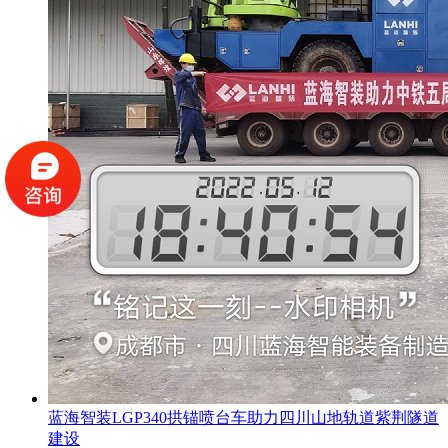
蓝海智装LGP340拱锚喷台车助力四川山地轨道紫荆隧道
建设