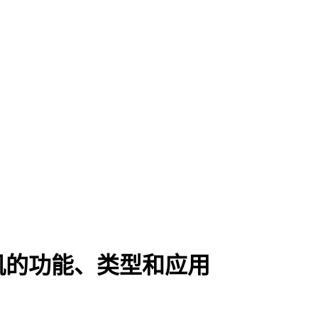
机的功能、类型和应用