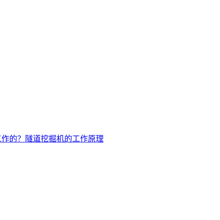
工作的？隧道挖掘机的工作原理