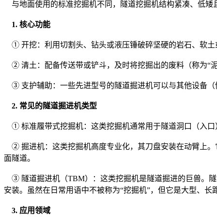
    与地面使用的标准挖掘机不同，隧道挖掘机结构紧凑、
    1. 核心功能
    ① 开挖：利用切割头、钻头或液压锤破碎坚硬的岩石、
    ② 清土：配备传送带或铲斗，及时将挖掘出的废料（称为
    ③ 支护辅助：一些先进型号的隧道掘进机可以与其他设
    2. 常见的隧道掘进机类型
    ① 标准履带式挖掘机：这类挖掘机通常用于隧道洞口
    ② 掘进机：这类挖掘机高度专业化，其刀盘安装在动臂上。它们是“动臂式”掘进机，用于从隧道掌子面上剥离岩石或土壤。它们非常适合各种地质条件，通常用于小直径隧道或非圆形截
面隧道。
    ③ 隧道掘进机（TBM）：这类挖掘机是隧道掘进的巨兽。隧道掘进机（TBM）是一个完整的、独立的设备，它在一个连续的流程中完成隧道挖掘、弃土（碎石）清除和隧道衬砌（管片）
安装。虽然在日常用语中不被称为“挖掘机”，但它是大型、长
    3. 应用领域