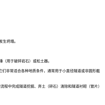
中发生坍塌。
压锤（用于破碎岩石）或松土器。