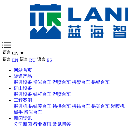
CN
▼
EN
RU
ES
网站首页
隧道产品
掘进设备
凿岩台车
湿喷台车
拱架台车
拱锚台车
矿山设备
掘进设备
锚杆台车
湿喷台车
工程案例
掘进机
拱锚喷台车
钻拱台车
拱锚台车
拱架台车
湿喷机
械手
凿岩台车
新闻资讯
公司新闻
行业资讯
常见问答