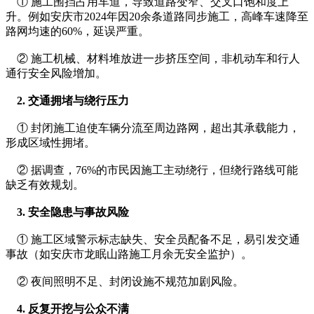
    ① 施工围挡占用车道，导致道路变窄、交叉口饱和度上
升。例如安庆市2024年因20余条道路同步施工，高峰车速降至
路网均速的60%，延误严重。
    ② 施工机械、材料堆放进一步挤压空间，非机动车和行人
通行安全风险增加。
    2. 交通拥堵与绕行压力
    ① 封闭施工迫使车辆分流至周边路网，超出其承载能力，
形成区域性拥堵。
    ② 据调查，76%的市民因施工主动绕行，但绕行路线可能
缺乏有效规划。
    3. 安全隐患与事故风险
    ① 施工区域警示标志缺失、安全员配备不足，易引发交通
事故（如安庆市龙眠山路施工月余无安全监护）。
    ② 夜间照明不足、封闭设施不规范加剧风险。
    4. 反复开挖与公众不满