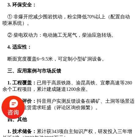
 3. 环保安全：
    ① 非爆开挖减少围岩扰动，粉尘降低70%以上（配置自动
喷淋系统）。
    ② 柴电双动力：电动施工无尾气，柴油应急转场。
 4. 适应性：
    断面宽度覆盖6~9.5米，可定制小型矿洞设备。
 三、应用案例与市场反馈
1. 工程覆盖：
已用于高原铁路、渝昆高铁、宜攀高速等280
余个工程项目，累计建成隧道1200余座。
2. 客户评价：
抖音用户实测反馈设备在磷矿、土洞等场景适
用性强，租赁需求旺盛（评论区询价频繁）。
四、其他
1. 技术储备：
累计获343项自主知识产权，研发投入三年增