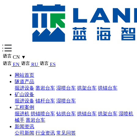
CN
▼
EN
RU
ES
网站首页
隧道产品
掘进设备
凿岩台车
湿喷台车
拱架台车
拱锚台车
矿山设备
掘进设备
锚杆台车
湿喷台车
工程案例
掘进机
拱锚喷台车
钻拱台车
拱锚台车
拱架台车
湿喷机
械手
凿岩台车
新闻资讯
公司新闻
行业资讯
常见问答