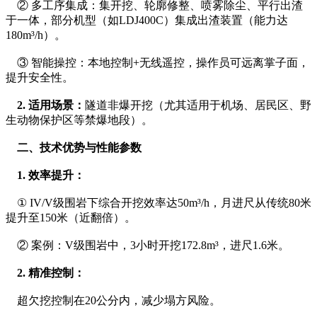
    ② 多工序集成：集开挖、轮廓修整、喷雾除尘、平行出渣
于一体，部分机型（如LDJ400C）集成出渣装置（能力达
180m³/h）。
    ③ 智能操控：本地控制+无线遥控，操作员可远离掌子面，
提升安全性。
2. 适用场景：
隧道非爆开挖（尤其适用于机场、居民区、野
生动物保护区等禁爆地段）。
  二、技术优势与性能参数
    1. 效率提升：
    ① IV/V级围岩下综合开挖效率达50m³/h，月进尺从传统80米
提升至150米（近翻倍）。
    ② 案例：V级围岩中，3小时开挖172.8m³，进尺1.6米。
   2. 精准控制：
    超欠挖控制在20公分内，减少塌方风险。