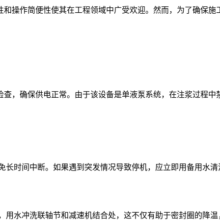
和操作简便性使其在工程领域中广受欢迎。然而，为了确保施工
查，确保供电正常。由于该设备是单液泵系统，在注浆过程中禁
避免长时间中断。如果遇到突发情况导致停机，应立即用备用水清
兰，用水冲洗联轴节和减速机结合处，这不仅有助于密封圈的降温