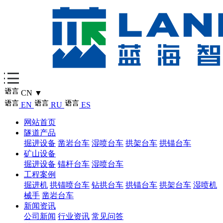
CN
▼
EN
RU
ES
网站首页
隧道产品
掘进设备
凿岩台车
湿喷台车
拱架台车
拱锚台车
矿山设备
掘进设备
锚杆台车
湿喷台车
工程案例
掘进机
拱锚喷台车
钻拱台车
拱锚台车
拱架台车
湿喷机
械手
凿岩台车
新闻资讯
公司新闻
行业资讯
常见问答