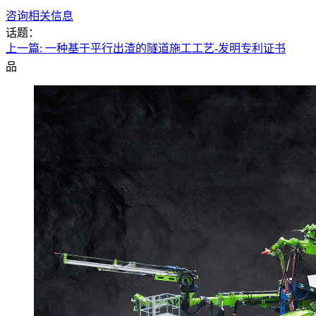
咨询相关信息
话题：
上一篇: 一种基于平行出渣的隧道施工工艺-发明专利证书
品