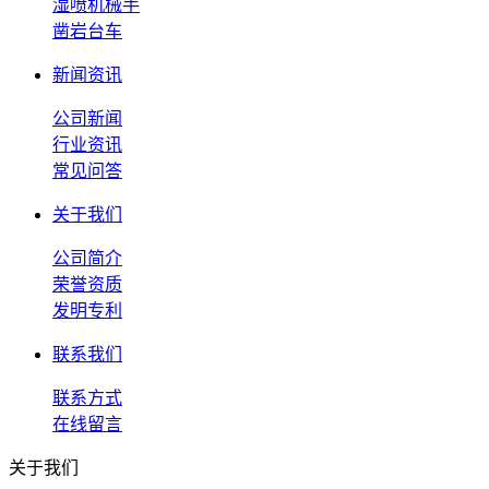
湿喷机械手
凿岩台车
新闻资讯
公司新闻
行业资讯
常见问答
关于我们
公司简介
荣誉资质
发明专利
联系我们
联系方式
在线留言
关于我们