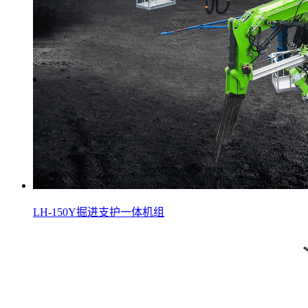
LH-150Y掘进支护一体机组