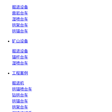
掘进设备
凿岩台车
湿喷台车
拱架台车
拱锚台车
矿山设备
掘进设备
锚杆台车
湿喷台车
工程案例
掘进机
拱锚喷台车
钻拱台车
拱锚台车
拱架台车