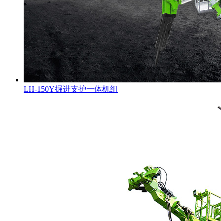
LH-150Y掘进支护一体机组