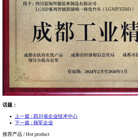
话题：
上一篇 : 四川省企业技术中心
下一篇 : 领军企业
推荐产品
/ Hot product