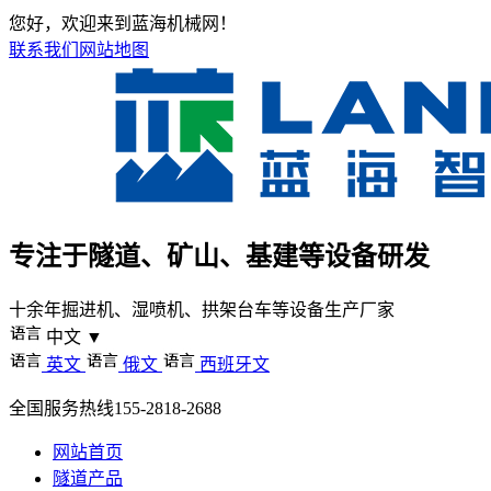
您好，欢迎来到蓝海机械网！
联系我们
网站地图
专注于隧道、矿山、基建等设备研发
十余年掘进机、湿喷机、拱架台车等设备生产厂家
中文
▼
英文
俄文
西班牙文
全国服务热线
155-2818-2688
网站首页
隧道产品