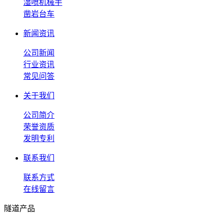
湿喷机械手
凿岩台车
新闻资讯
公司新闻
行业资讯
常见问答
关于我们
公司简介
荣誉资质
发明专利
联系我们
联系方式
在线留言
隧道产品